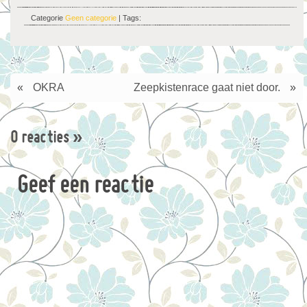
Categorie
Geen categorie
| Tags:
«
OKRA
Zeepkistenrace gaat niet door.
»
0 reacties
»
Geef een reactie