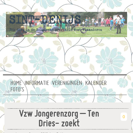
HOME
INFORMATIE
VERENIGINGEN
KALENDER
FOTO’S
Vzw Jongerenzorg – Ten
0
Dries- zoekt