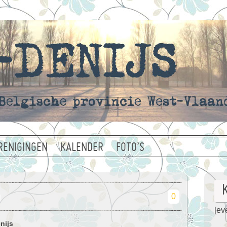
RENIGINGEN
KALENDER
FOTO’S
0
[eve
nijs