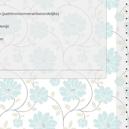
m
(patrimoniumverantwoordelijke)
enijs
om