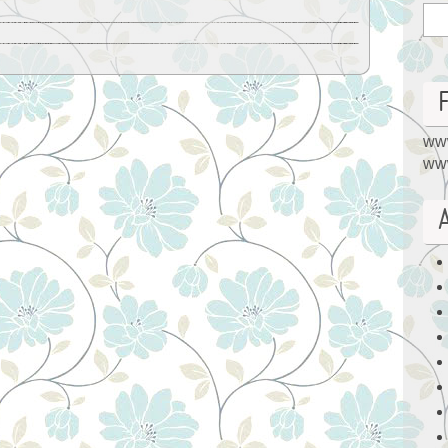
www
www