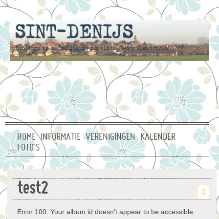
HOME
INFORMATIE
VERENIGINGEN
KALENDER
FOTO’S
test2
0
Error 100: Your album id doesn’t appear to be accessible.