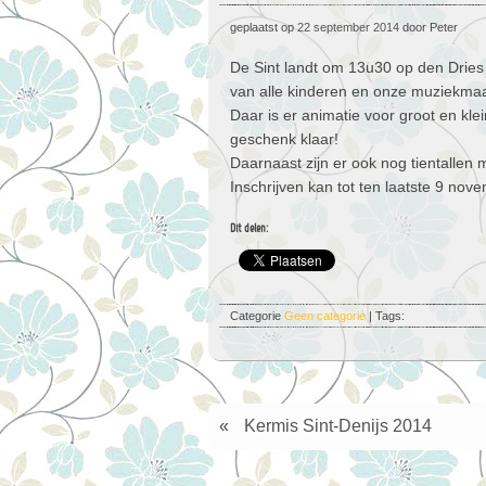
geplaatst op
22 september 2014
door Peter
De Sint landt om 13u30 op den Dries 
van alle kinderen en onze muziekmaa
Daar is er animatie voor groot en kle
geschenk klaar!
Daarnaast zijn er ook nog tientalle
Inschrijven kan tot ten laatste 9 no
Dit delen:
Categorie
Geen categorie
| Tags:
«
Kermis Sint-Denijs 2014