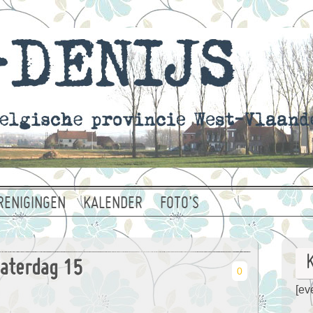
RENIGINGEN
KALENDER
FOTO’S
aterdag 15
0
[eve