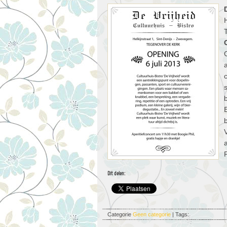
E
P
Dit delen:
Categorie
Geen categorie
| Tags: