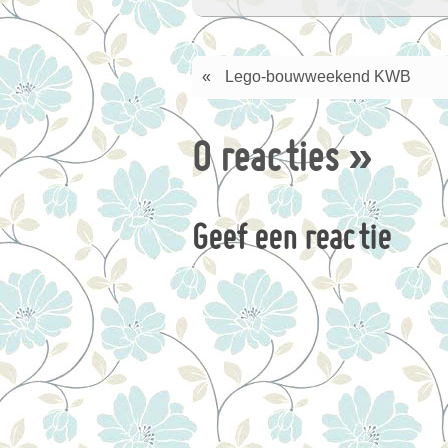
«
Lego-bouwweekend KWB
0 reacties
»
Geef een reactie