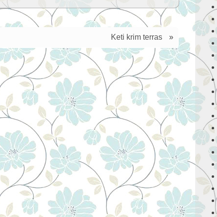
Keti krim terras
»