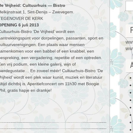
De Vrijheid: Cultuurhuis — Bistro
Helkijnstraat 1, Sint-Denijs – Zwevegem.
TEGENOVER DE KERK
OPENING 6 juli 2013
Cultuurhuis-Bistro ‘De Vrijheid’ wordt een
aantrekkingspunt voor dorpelingen, passanten, sport en
www
cuItuurverenigingen. Een plaats waar mensen
www
samenkomen voor een babbel of een knabbel, een
bespreking, een vergadering, repetitie of een optreden.
en vrij podium, een kleine galerij, wijn of
bierdegustatie… En zoveel méér! Cultuurhuis-Bistro ‘De
Vrijheid’ wordt een plek waar kunst, muziek en literatuur
altijd dichtbij is. Aperitiefconcert om 11h30 met Boogie
hil, gratis hapje en drankje!