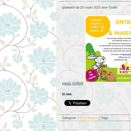
geplaatst op
20 maart 2015
door Guido
paas ontbijt
Dit delen:
Categorie
Geen categorie
| Tags: