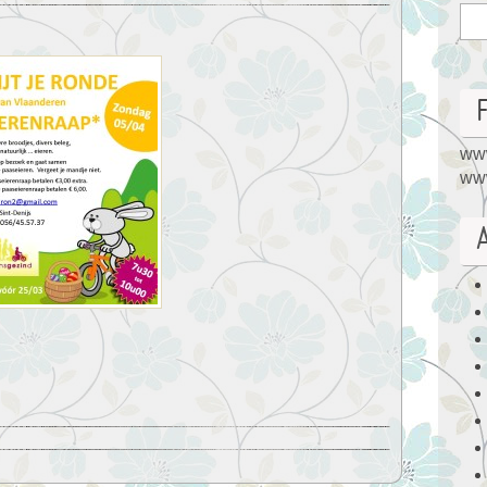
www
www