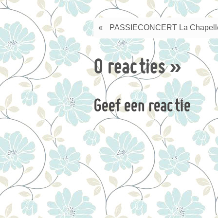
«
PASSIECONCERT La Chapell
0 reacties
»
Geef een reactie