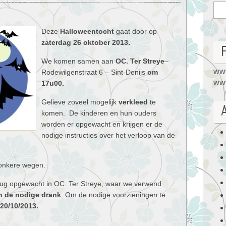
Deze
Halloweentocht
gaat door op
zaterdag 26 oktober 2013.
We komen samen aan
OC. Ter Streye
–
www
Rodewilgenstraat 6 – Sint-Denijs
om
www
17u00.
Gelieve zoveel mogelijk
verkleed
te
komen. De kinderen en hun ouders
worden er opgewacht en krijgen er de
nodige instructies over het verloop van de
donkere wegen.
erug opgewacht in OC. Ter Streye, waar we verwend
n de nodige drank
. Om de nodige voorzieningen te
20/10/2013.