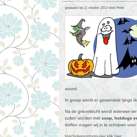
geplaatst op
21 oktober 2013
door Peter
avond.
In groep wordt er gewandeld langs 
Na de griezeltocht wordt iedereen t
zullen worden met
soep, hotdogs e
treffen vragen wij in te schrijven voor
Inschrijvingsformulier klik hier