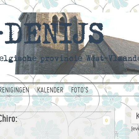
RENIGINGEN
KALENDER
FOTO’S
hiro:
0
[eve