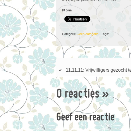
Dit delen:
Categorie
Geen categorie
| Tags:
«
11.11.11: Vrijwilligers gezocht t
0 reacties
»
Geef een reactie