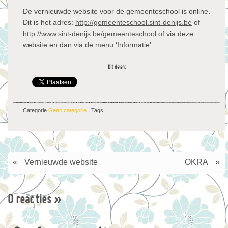
De vernieuwde website voor de gemeenteschool is online.
Dit is het adres:
http://gemeenteschool.sint-denijs.be
of
http://www.sint-denijs.be/gemeenteschool
of via deze
website en dan via de menu ‘Informatie’.
Dit delen:
Categorie
Geen categorie
| Tags:
«
Vernieuwde website
OKRA
»
0 reacties
»