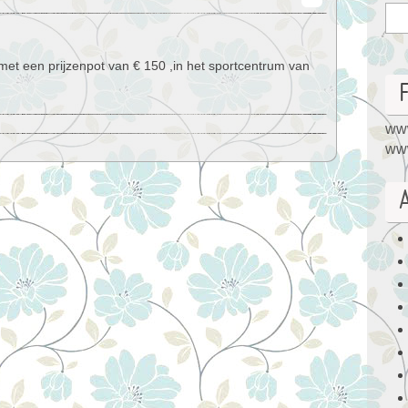
et een prijzenpot van € 150 ,in het sportcentrum van
www
www