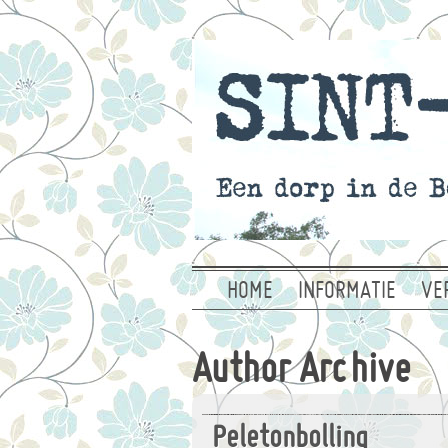
HOME
INFORMATIE
VE
Author Archive
Peletonbolling