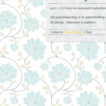
april 4, 2015
door de verenigde trogbolders
Op paasmaandag is er peletobolling m
St-Denijs . Iedereen is welkom.
Categorie
Geen categorie
| Tags: