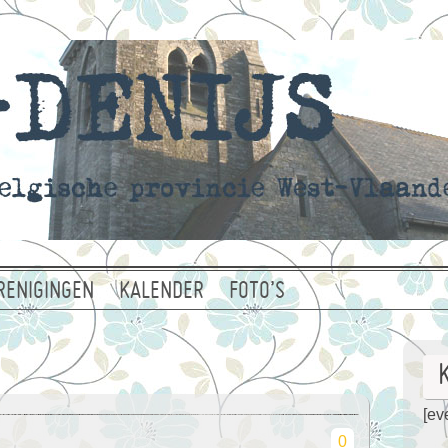
RENIGINGEN
KALENDER
FOTO’S
[eve
0