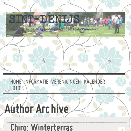
HOME
INFORMATIE
VERENIGINGEN
KALENDER
FOTO’S
Author Archive
Chiro: Winterterras
0