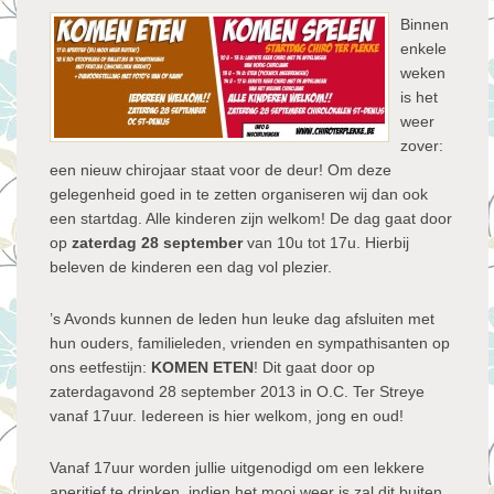
Binnen
enkele
weken
is het
weer
zover:
een nieuw chirojaar staat voor de deur! Om deze
gelegenheid goed in te zetten organiseren wij dan ook
een startdag. Alle kinderen zijn welkom! De dag gaat door
op
zaterdag 28 september
van 10u tot 17u. Hierbij
beleven de kinderen een dag vol plezier.
’s Avonds kunnen de leden hun leuke dag afsluiten met
hun ouders, familieleden, vrienden en sympathisanten op
ons eetfestijn:
KOMEN ETEN
! Dit gaat door op
zaterdagavond 28 september 2013 in O.C. Ter Streye
vanaf 17uur. Iedereen is hier welkom, jong en oud!
Vanaf 17uur worden jullie uitgenodigd om een lekkere
aperitief te drinken, indien het mooi weer is zal dit buiten