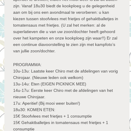
zijn. Vanaf 18u30 biedt de kookploeg u de gelegenheid
aan om bij ons een avondmaal te verorberen: u kan
kiezen tussen stoofvlees met frietjes of gehaktballetjes in
tomatensaus met frietjes. (U zal het merken: al de
superlatieven die u van uw zoon/dochter heeft gehoord
over het kampeten en onze kookploeg zijn waar!!) Er zal
een continue diavoorstelling te zien zijn met kampfoto’s
van jullie zoon/dochter.
PROGRAMMA:
10u-13u: Laatste keer Chiro met de afdelingen van vorig
Chirojaar. (Nieuwe leden ook welkom)
13u-14u: Eten (EIGEN PICKNICK MEE)
14u-17u: Eerste keer Chiro met de afdelingen van het
nieuwe Chirojaar.
17u: Aperitief (Bij mooi weer buiten!)
18u30: KOMEN ETEN:
15€ Stoofvlees met frietjes + 1 consumptie
15€ Gehaktballetjes in tomatensaus met frietjes + 1
consumptie