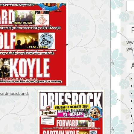
www
www
wardmusicband
;