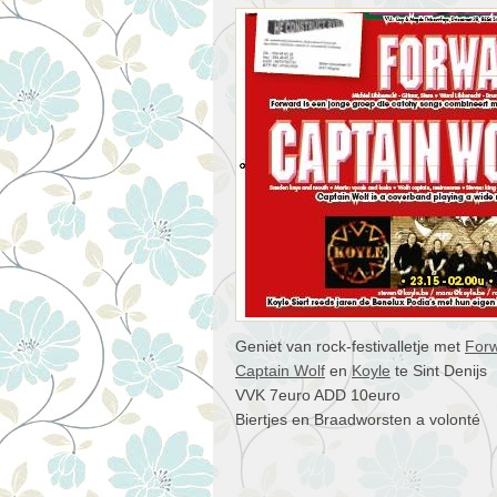
Geniet van rock-festivalletje met
For
Captain Wolf
en
Koyle
te Sint Denijs
VVK 7euro ADD 10euro
Biertjes en Braadworsten a volonté