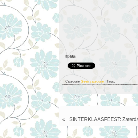
Dit delen:
Categorie
Geen categorie
| Tags:
«
SINTERKLAASFEEST: Zaterda