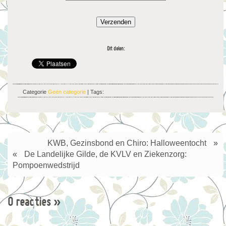
Verzenden
Dit delen:
Categorie
Geen categorie
| Tags:
KWB, Gezinsbond en Chiro: Halloweentocht
»
«
De Landelijke Gilde, de KVLV en Ziekenzorg:
Pompoenwedstrijd
0 reacties
»