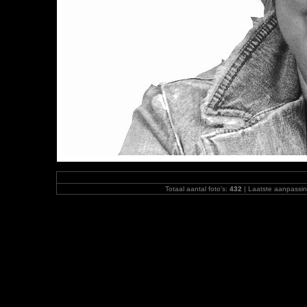
Totaal aantal foto's:
432
| Laatste aanpassi