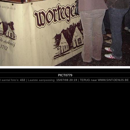
PICT0779
l aantal foto's:
432
| Laatste aanpassing:
15/07/08 20:19
|
TERUG naar WWW.SINT-DENIJS.BE