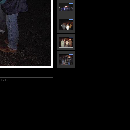
|
Help