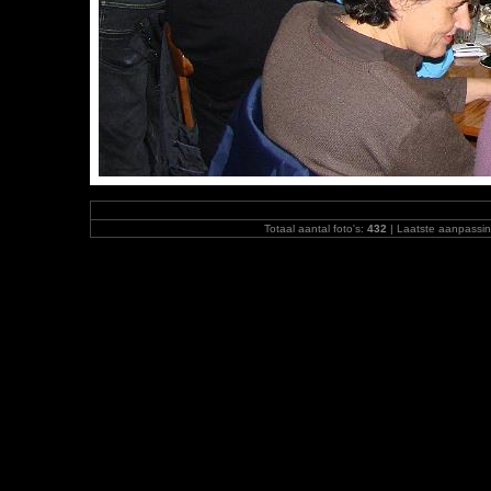
Totaal aantal foto's:
432
| Laatste aanpassi