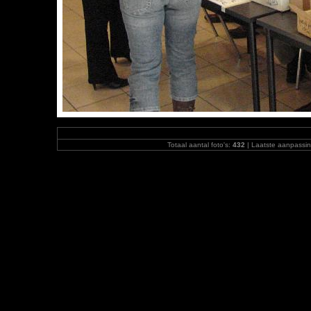
Totaal aantal foto's:
432
| Laatste aanpassi