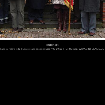
DSC01601
l aantal foto's:
432
| Laatste aanpassing:
15/07/08 20:19
|
TERUG naar WWW.SINT-DENIJS.BE