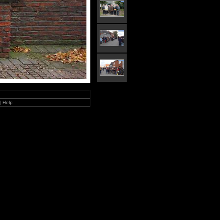
|
Help