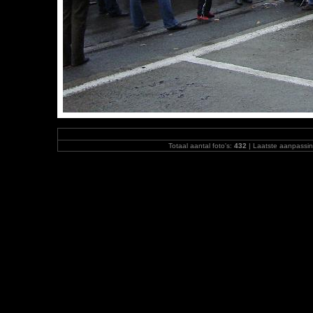
Totaal aantal foto's:
432
| Laatste aanpassi