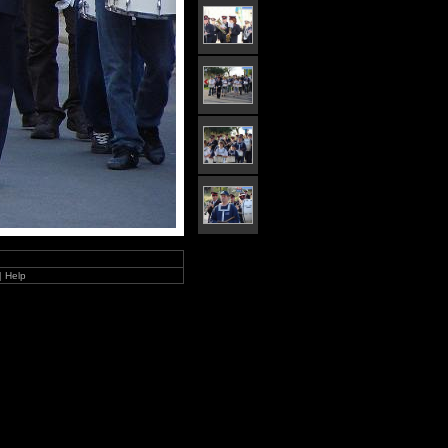
|
Help