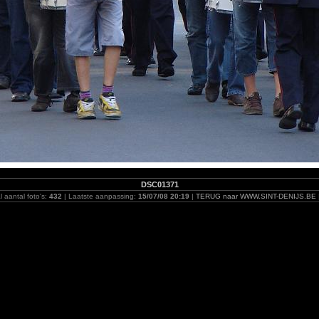
DSC01371
l aantal foto's:
432
| Laatste aanpassing:
15/07/08 20:19
|
TERUG naar WWW.SINT-DENIJS.BE