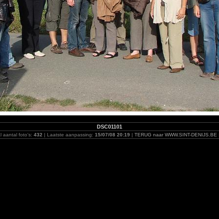
DSC01101
l aantal foto's:
432
| Laatste aanpassing:
15/07/08 20:19
|
TERUG naar WWW.SINT-DENIJS.BE