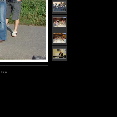
|
Help