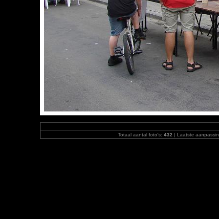
Totaal aantal foto's:
432
| Laatste aanpassi