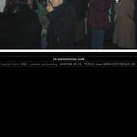
14 winterterras volk
l aantal foto's:
432
| Laatste aanpassing:
15/07/08 20:19
|
TERUG naar WWW.SINT-DENIJS.BE