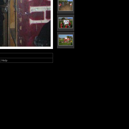
|
Help